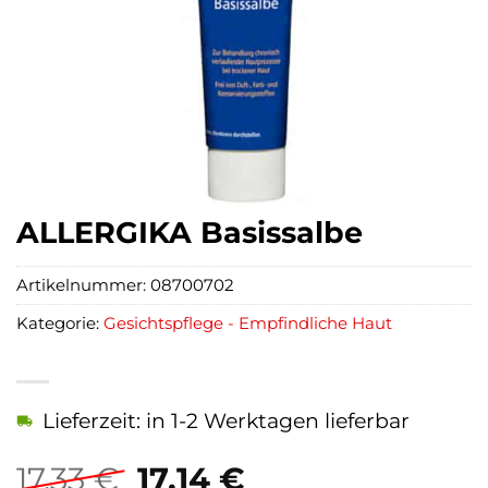
ALLERGIKA Basissalbe
Artikelnummer:
08700702
Kategorie:
Gesichtspflege - Empfindliche Haut
Lieferzeit: in 1-2 Werktagen lieferbar
Ursprünglicher
Aktueller
17,33
€
17,14
€