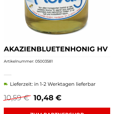
AKAZIENBLUETENHONIG HV
Artikelnummer:
05003581
Lieferzeit: in 1-2 Werktagen lieferbar
Ursprünglicher
Aktueller
10,59
€
10,48
€
Preis
Preis
war:
ist: