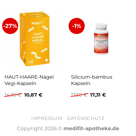
-27%
-1%
HAUT-HAARE-Nägel
Silicium-bambus
Vegi-Kapseln
Kapseln
Ursprünglicher
Aktueller
Ursprünglicher
Aktueller
14,95
€
10,87
€
17,50
€
17,31
€
Preis
Preis
Preis
Preis
war:
ist:
war:
ist:
14,95 €
10,87 €.
17,50 €
17,31 €.
IMPRESSUM
DATENSCHUTZ
Copyright 2026 ©
medifit-apotheke.de