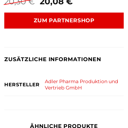
Ursprünglicher
Aktueller
20,30
€
20,08
€
Preis
Preis
war:
ist:
ZUM PARTNERSHOP
20,30 €
20,08 €.
ZUSÄTZLICHE INFORMATIONEN
Adler Pharma Produktion und
HERSTELLER
Vertrieb GmbH
ÄHNLICHE PRODUKTE