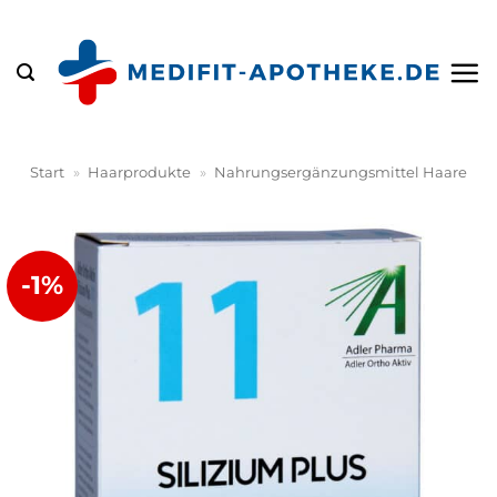
Zum
Inhalt
springen
Start
»
Haarprodukte
»
Nahrungsergänzungsmittel Haare
-1%