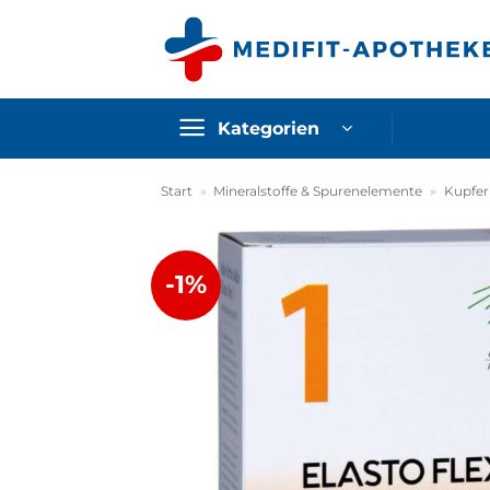
Zum
Inhalt
springen
Kategorien
Start
»
Mineralstoffe & Spurenelemente
»
Kupfer
-1%