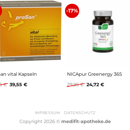
%
-17%
an vital Kapseln
NICApur Greenergy 365
Ursprünglicher
Aktueller
Ursprünglicher
Aktueller
95
€
39,55
€
29,95
€
24,72
€
Preis
Preis
Preis
Preis
war:
ist:
war:
ist:
42,95 €
39,55 €.
29,95 €
24,72 €.
IMPRESSUM
DATENSCHUTZ
Copyright 2026 ©
medifit-apotheke.de