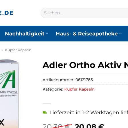
Suchen
nach:
Nachhaltigkeit
Haus- & Reiseapotheke
»
Kupfer Kapseln
Adler Ortho Aktiv Nr
Artikelnummer:
06121785
Kategorie:
Kupfer Kapseln
Lieferzeit: in 1-2 Werktagen lie
Ursprünglich
Aktuel
20,30
€
20,08
€