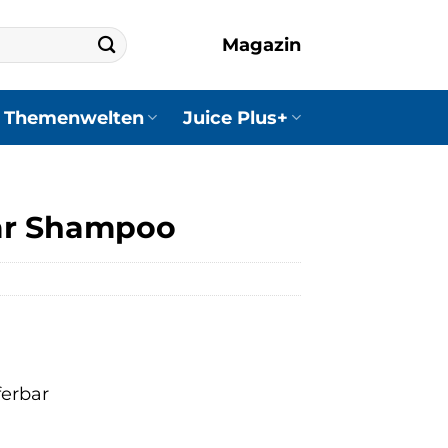
Magazin
Themenwelten
Juice Plus+
r Shampoo
ferbar
r
er