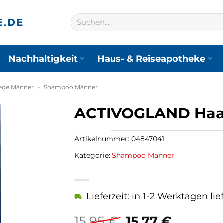
Suchen
nach:
Nachhaltigkeit
Haus- & Reiseapotheke
lege Männer
»
Shampoo Männer
ACTIVOGLAND Haa
Artikelnummer:
04847041
Kategorie:
Shampoo Männer
Lieferzeit: in 1-2 Werktagen lie
Ursprüngliche
Aktuell
15,95
€
15,77
€