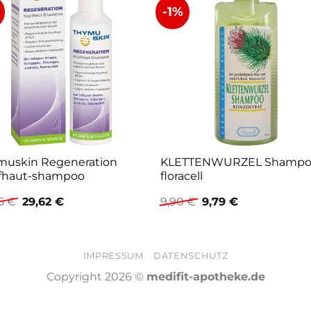
-1%
muskin Regeneration
KLETTENWURZEL Shamp
fhaut-shampoo
floracell
Ursprünglicher
Aktueller
Ursprünglicher
Aktueller
95
€
29,62
€
9,90
€
9,79
€
Preis
Preis
Preis
Preis
war:
ist:
war:
ist:
29,95 €
29,62 €.
9,90 €
9,79 €.
IMPRESSUM
DATENSCHUTZ
Copyright 2026 ©
medifit-apotheke.de